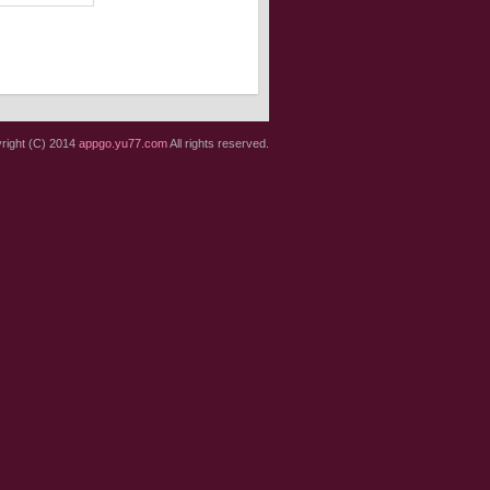
right (C) 2014
appgo.yu77.com
All rights reserved.